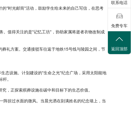
联系电话
计的"时光邮筒"活动，鼓励学生给未来的自己写信，在思考
免费专车
。值得关注的是"记忆工坊"，协助家属将逝者衣物改制成
返回顶部
的葬礼方案。交通接驳车往返于地铁15号线与陵园之间，节
等生态设施。计划建设的"生命之光"纪念广场，采用太阳能地
标杆。
"研究，正探索殡葬设施在碳中和目标下的生态价值。
一阵掠过水面的微风。当晨光洒在刻满姓名的纪念墙上，当