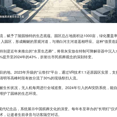
，赋予了陵园独特的生态底蕴。园区总占地面积达1000亩，绿化覆盖率
引入园区，形成蜿蜒的景观河道，与潮白河主河道遥相呼应。这种"借景造
特别是近年来推出的"水景生态葬"，将骨灰安放在特制可降解容器中沉入
%提升至2024年的43%，折射出市民殡葬观念的深刻转变。
地。2023年升级的"云祭扫"平台，通过VR技术1:1还原园区实景，
清明等高峰时段有效分流了30%的现场祭扫人流。
生长状况，无人机每周进行全域巡查。2024年引入的AI安防系统，能
维护了园林的生态环境。
到现代纪念品，系统展示中国殡葬文化的演变。每年冬至举办的"长明灯"
集技术，让逝者生前录音与访客隔空对话。