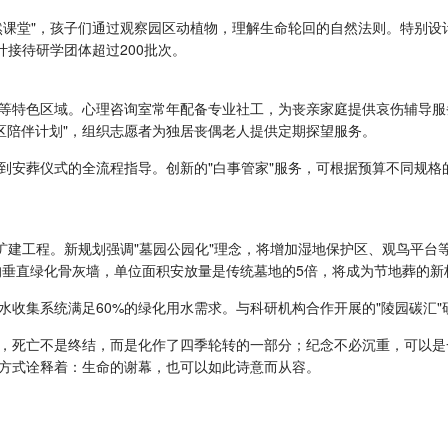
然课堂"，孩子们通过观察园区动植物，理解生命轮回的自然法则。特别设
计接待研学团体超过200批次。
等特色区域。心理咨询室常年配备专业社工，为丧亲家庭提供哀伤辅导服务
社区陪伴计划"，组织志愿者为独居丧偶老人提供定期探望服务。
到安葬仪式的全流程指导。创新的"白事管家"服务，可根据预算不同规格
扩建工程。新规划强调"墓园公园化"理念，将增加湿地保护区、观鸟平台
的垂直绿化骨灰墙，单位面积安放量是传统墓地的5倍，将成为节地葬的新
水收集系统满足60%的绿化用水需求。与科研机构合作开展的"陵园碳汇
，死亡不是终结，而是化作了四季轮转的一部分；纪念不必沉重，可以是
方式诠释着：生命的谢幕，也可以如此诗意而从容。