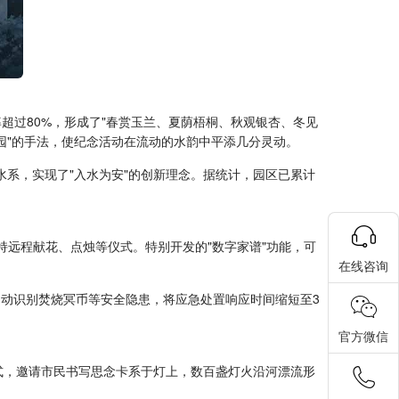
超过80%，形成了"春赏玉兰、夏荫梧桐、秋观银杏、冬见
园"的手法，使纪念活动在流动的水韵中平添几分灵动。
水系，实现了"入水为安"的创新理念。据统计，园区已累计
支持远程献花、点烛等仪式。特别开发的"数字家谱"功能，可
在线咨询
自动识别焚烧冥币等安全隐患，将应急处置响应时间缩短至3
官方微信
仪式，邀请市民书写思念卡系于灯上，数百盏灯火沿河漂流形