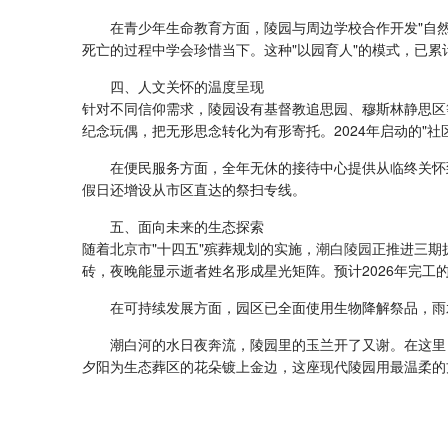
在青少年生命教育方面，陵园与周边学校合作开发"自
死亡的过程中学会珍惜当下。这种"以园育人"的模式，已累
四、人文关怀的温度呈现
针对不同信仰需求，陵园设有基督教追思园、穆斯林静思区
纪念玩偶，把无形思念转化为有形寄托。2024年启动的"
在便民服务方面，全年无休的接待中心提供从临终关怀
假日还增设从市区直达的祭扫专线。
五、面向未来的生态探索
随着北京市"十四五"殡葬规划的实施，
潮白陵园
正推进三期
砖，夜晚能显示逝者姓名形成星光矩阵。预计2026年完工
在可持续发展方面，园区已全面使用生物降解祭品，雨
潮白河的水日夜奔流，陵园里的玉兰开了又谢。在这里
夕阳为生态葬区的花朵镀上金边，这座现代陵园用最温柔的