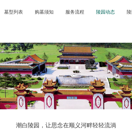
墓型列表
购墓须知
服务流程
陵园动态
陵
潮白陵园，让思念在顺义河畔轻轻流淌