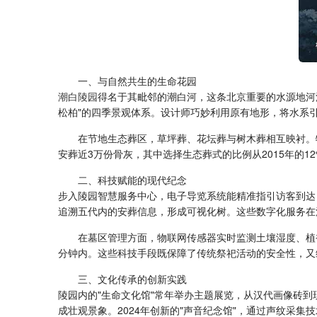
一、与自然共生的生命花园
潮白陵园
得名于其毗邻的潮白河，这条北京重要的水源地河流
松柏"的四季景观体系。设计师巧妙利用原有地形，将水系
在节地生态葬区，草坪葬、花坛葬与树木葬相互映衬。
安葬近3万份骨灰，其中选择生态葬式的比例从2015年的12
二、科技赋能的现代纪念
步入陵园智慧服务中心，电子导览系统能精准指引访客到达目的
追溯五代内的安葬信息，形成可视化树。这些数字化服务在
在墓区管理方面，物联网传感器实时监测土壤湿度、植被
分钟内。这些科技手段既保障了传统祭祀活动的安全性，又
三、文化传承的创新实践
陵园内的"生命文化馆"常年举办主题展览，从汉代画像砖
成壮观景象。2024年创新的"声音纪念馆"，通过声纹采