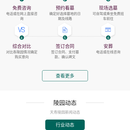
免费咨询
预约看墓
现场选墓
电话或在网上直接咨
确定好选择墓地的日
可自驾或乘坐免费班
询
期及线路
车前往
4
5
6
综合对比
签订合同
安葬
对比各陵园情况确定
签订合同、支付墓
电话或在线咨询
购买意向
款、确认碑文
查看更多
陵园动态
天寿陵园新闻动态
行业动态