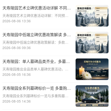
天寿陵园艺术立碑优惠活动详解 不同预
算专属让利方案详解
天寿陵园艺术立碑优惠活动详解：不同预算
专属让利方案详解☎ 天寿陵园电话:400-838-
2026-08-06 13:36
5063在现代社会，人们对逝者的纪念方式越
来越注重个性化与艺术性。天寿陵园作为知
天寿陵园中低端立碑优惠政策解读 多款
名的陵园品牌，一直致力于提供高
特价墓位限时开抢：性价比之选，抢购
天寿陵园中低端立碑优惠政策解读：多款特
进行时
价墓位限时开抢，性价比之选，抢购进行时
2026-08-06 09:36
☎ 天寿陵园电话:400-838-5063在人生的旅
途中，每个人都会面临生老病死的自然规
天寿陵园：单人墓碑品类齐全，多墓型
律。当亲人离去，我们如何安放他们的
组合选购享折上折优惠
天寿陵园推出全品类单人墓碑优惠活动，多
墓型组合选购更享折上折优惠☎ 天寿陵园电
2026-08-05 16:36
话:400-838-5063生命是一场旅程，死亡是旅
程的终点。当亲人离去，我们该如何安放他
天寿陵园全系列墓碑标价一览 多重购墓
们的灵魂，让他们在另一个世界得
优惠限时申领详解
天寿陵园全系列墓碑标价一览与多重购墓优
惠限时申领详解☎ 天寿陵园电话:400-838-
2026-08-05 14:36
5063天寿陵园作为中国领先的陵园品牌之