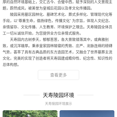
厚的自然环境基础上，交汇古今、合璧中西，赋予深刻的人文景观主
题，蔚然成风，被美誉为皇城后花园以及孝文化传播园。
陵园采用墓区园林化、墓碑艺术化、葬式多样化、管理现代化等
手段，以“尊重生命，倡扬绿色，传播文化” 为宗旨，体现人文纪念、
亲情留存、文化传播、人生教育、环境保护之理念。天寿陵园全体员
工一切从诚信开始，为您提供全方位亲情式服务。
天寿园内古树参天，郁郁葱葱，各大景致错落其中，或典雅别
致，或沉浑雄厚。秉承皇家园林陵寝的秀致、庄严、龙脉连绵的磅礴
气势，荟萃了具有古典品质的东方造园艺术，又融合了世界墓葬主流
文化，完美的实现了创造者将天寿园建成瞻仰性、纪念性、知识性的
总体构想。
查看更多
天寿陵园环境
天寿陵园环境展示