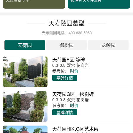
天寿陵园墓型
天寿陵园电话：400-838-5063
天荷园
御松园
龙颌园
天荷园F区:静碑
0.3-0.8 双穴 花岗岩
参考价：
时价
墓碑详情
天荷园G区：松树碑
0.3-0.8 双穴 花岗岩
参考价：
时价
墓碑详情
天荷园H区,G区艺术碑