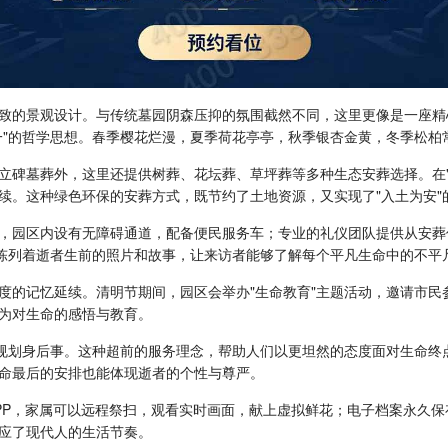
致的景观设计。与传统墓园阴森压抑的氛围截然不同，这里更像是一座精
一"的哲学思想。春季樱花烂漫，夏季荷花亭亭，秋季银杏金黄，冬季松柏
立碑墓葬外，这里还提供树葬、花坛葬、草坪葬等多种生态安葬选择。在"
续。这种绿色环保的安葬方式，既节约了土地资源，又实现了"入土为安"
，园区内设有无障碍通道，配备便民服务车；专业的礼仪团队提供从安葬
里陈列着逝者生前的照片和故事，让来访者能够了解每个平凡生命中的不平
度的记忆延续。清明节期间，园区会举办"生命教育"主题活动，邀请市民
为对生命的感悟与教育。
前规划身后事。这种超前的服务理念，帮助人们以更坦然的态度面对生命终
命最后的安排也能体现逝者的个性与尊严。
PP，家属可以远程祭扫，观看实时画面，献上虚拟鲜花；电子档案永久
应了现代人的生活节奏。