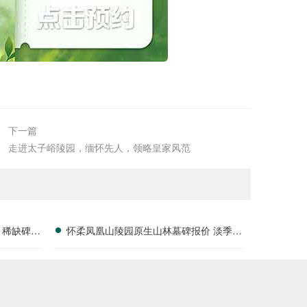
下一篇
走进太子峪陵园，缅怀先人，领略皇家风范
 稀缺碑位
怀柔凤凰山陵园原生山林墓碑报价 淡季专
属折扣福利详解