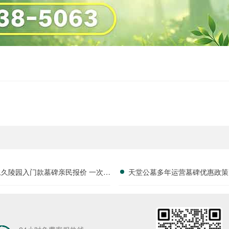
永久陵园入门款墓碑亲民报价 一次性
天堂公墓多年运营墓碑优惠政策
享折上折：超值优惠与便捷选择的完
限时放出抢购详解
美结合”