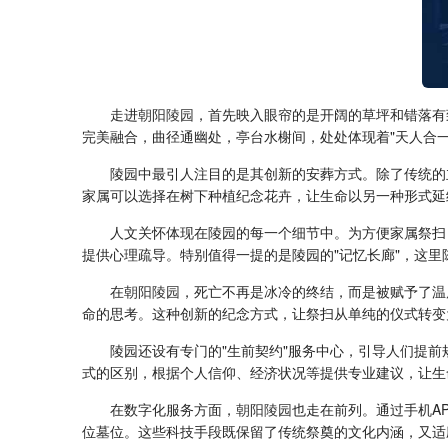
走进
朝阳陵园
，首先映入眼帘的是开阔的草坪和错落有
完美融合，曲径通幽处，亭台水榭间，处处体现着"天人合
陵园中最引人注目的是其创新的安葬方式。除了传统的
家属可以选择在树下种植纪念花卉，让生命以另一种形式延
人文关怀体现在陵园的每一个细节中。为方便家属祭扫
提供心理疏导。特别值得一提的是陵园的"记忆长廊"，这
在
朝阳陵园
，死亡不再是冰冷的终结，而是被赋予了温
命的思考。这种创新的纪念方式，让祭扫从单纯的仪式转变
陵园还设有专门的"生前契约"服务中心，引导人们提
式的区别，根据个人信仰、经济状况等提供专业建议，让生
在数字化服务方面，
朝阳陵园
也走在前列。通过手机A
位墓位。这些科技手段既保留了传统祭奠的文化内涵，又适