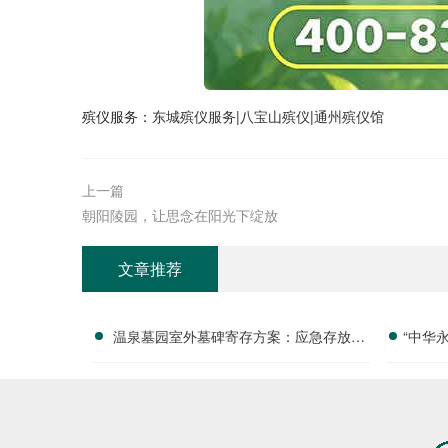
殡仪服务：
东城殡仪服务
|
八宝山殡仪
|
通州殡仪馆
上一篇
朝阳陵园，让思念在阳光下绽放
文章推荐
温泉墓园室外墓碑寄存方案：应急存放配
“中华
套活动减免政策详解
付清