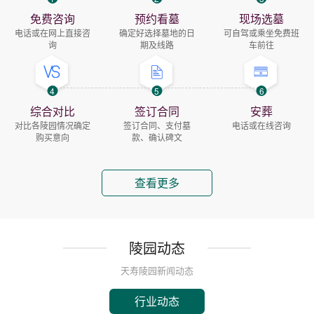
免费咨询
预约看墓
现场选墓
电话或在网上直接咨
确定好选择墓地的日
可自驾或乘坐免费班
询
期及线路
车前往
4
5
6
综合对比
签订合同
安葬
对比各陵园情况确定
签订合同、支付墓
电话或在线咨询
购买意向
款、确认碑文
查看更多
陵园动态
天寿陵园新闻动态
行业动态