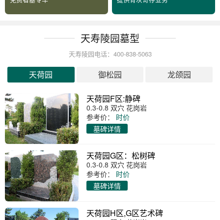
天寿陵园墓型
天寿陵园电话：400-838-5063
天荷园
御松园
龙颌园
天荷园F区:静碑
0.3-0.8 双穴 花岗岩
参考价：
时价
墓碑详情
天荷园G区：松树碑
0.3-0.8 双穴 花岗岩
参考价：
时价
墓碑详情
天荷园H区,G区艺术碑