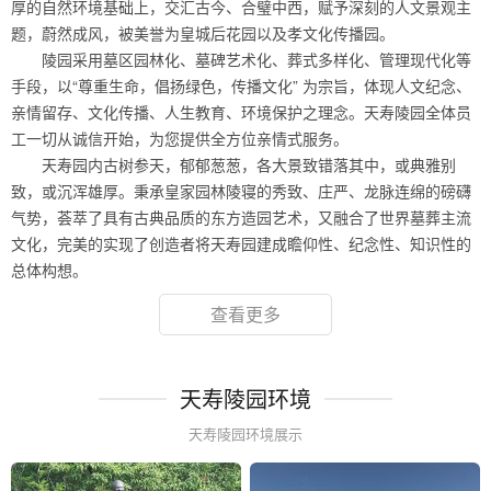
厚的自然环境基础上，交汇古今、合璧中西，赋予深刻的人文景观主
题，蔚然成风，被美誉为皇城后花园以及孝文化传播园。
陵园采用墓区园林化、墓碑艺术化、葬式多样化、管理现代化等
手段，以“尊重生命，倡扬绿色，传播文化” 为宗旨，体现人文纪念、
亲情留存、文化传播、人生教育、环境保护之理念。天寿陵园全体员
工一切从诚信开始，为您提供全方位亲情式服务。
天寿园内古树参天，郁郁葱葱，各大景致错落其中，或典雅别
致，或沉浑雄厚。秉承皇家园林陵寝的秀致、庄严、龙脉连绵的磅礴
气势，荟萃了具有古典品质的东方造园艺术，又融合了世界墓葬主流
文化，完美的实现了创造者将天寿园建成瞻仰性、纪念性、知识性的
总体构想。
查看更多
天寿陵园环境
天寿陵园环境展示