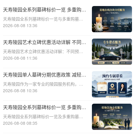
天寿陵园全系列墓碑标价一览 多重购墓
优惠限时申领详解
天寿陵园全系列墓碑标价一览与多重购墓优
惠限时申领详解☎ 天寿陵园电话:400-838-
2026-08-08 13:36
5063天寿陵园，作为中国知名的陵园品牌，
一直致力于为家属提供高品质、个性化的墓
天寿陵园艺术立碑优惠活动详解 不同预
碑产品和服务。为了满足不同客户的
算专属让利方案详解
天寿陵园艺术立碑优惠活动详解：不同预算
专属让利方案详解☎ 天寿陵园电话:400-838-
2026-08-08 11:36
5063在天寿陵园，每一块墓碑都承载着对逝
者的深深敬意和对生者的美好回忆。为了更
天寿陵园单人墓碑分期优惠政策 减轻一
好地满足不同家庭的祭奠需求，天
次性付款压力详解及具体方案
天寿陵园作为一家专业的陵园服务机构，深
知一次性支付墓碑费用对许多家庭来说可能
2026-08-08 10:36
造成较大的经济压力。为了帮助客户减轻负
担，天寿陵园特别推出了单人墓碑分期优惠
天寿陵园全系列墓碑标价一览 多重购墓
政策。本文将详细介绍这一政策的背景、目
优惠限时申领活动详解
天寿陵园全系列墓碑标价一览及多重购墓优
的、具体方
惠限时申领活动详解☎ 天寿陵园电话:400-
2026-08-08 08:35
838-5063天寿陵园，作为中国著名的陵园之