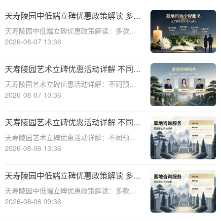
天寿陵园中低端立碑优惠政策解读 多款
特价墓位限时开抢
天寿陵园中低端立碑优惠政策解读：多款特
价墓位限时开抢☎ 天寿陵园电话:400-838-
2026-08-07 13:36
5063天寿陵园作为国内知名的陵园之一，一
直致力于为家属提供优质、便捷的殡葬服
天寿陵园艺术立碑优惠活动详解 不同预
务。随着社会的发展和人们生活水平的
算专属让利方案
天寿陵园艺术立碑优惠活动详解：不同预算
专属让利方案☎ 天寿陵园电话:400-838-
2026-08-07 10:36
5063天寿陵园，作为中国历史悠久的陵园之
一，一直以其独特的艺术氛围和高品质的服
天寿陵园艺术立碑优惠活动详解 不同预
务赢得了广泛赞誉。为了满足不同客户
算专属让利方案详解
天寿陵园艺术立碑优惠活动详解：不同预算
专属让利方案详解☎ 天寿陵园电话:400-838-
2026-08-06 13:36
5063在现代社会，人们对逝者的纪念方式越
来越注重个性化与艺术性。天寿陵园作为知
天寿陵园中低端立碑优惠政策解读 多款
名的陵园品牌，一直致力于提供高
特价墓位限时开抢：性价比之选，抢购
天寿陵园中低端立碑优惠政策解读：多款特
进行时
价墓位限时开抢，性价比之选，抢购进行时
2026-08-06 09:36
☎ 天寿陵园电话:400-838-5063在人生的旅