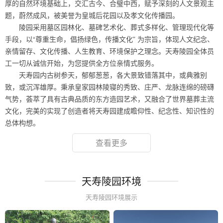
厚的自然环境基础上，交汇古今、合璧中西，赋予深刻的人文景观主
题，蔚然成风，被美誉为皇城后花园以及孝文化传播园。
陵园采用墓区园林化、墓碑艺术化、葬式多样化、管理现代化等
手段，以“尊重生命，倡扬绿色，传播文化” 为宗旨，体现人文纪念、
亲情留存、文化传播、人生教育、环境保护之理念。天寿陵园全体员
工一切从诚信开始，为您提供全方位亲情式服务。
天寿园内古树参天，郁郁葱葱，各大景致错落其中，或典雅别
致，或沉浑雄厚。秉承皇家园林陵寝的秀致、庄严、龙脉连绵的磅礴
气势，荟萃了具有古典品质的东方造园艺术，又融合了世界墓葬主流
文化，完美的实现了创造者将天寿园建成瞻仰性、纪念性、知识性的
总体构想。
查看更多
天寿陵园环境
天寿陵园环境展示