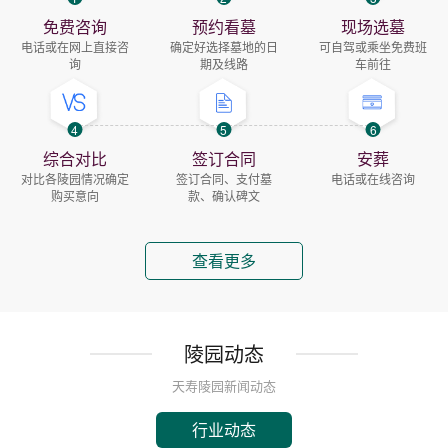
免费咨询
预约看墓
现场选墓
电话或在网上直接咨
确定好选择墓地的日
可自驾或乘坐免费班
询
期及线路
车前往
4
5
6
综合对比
签订合同
安葬
对比各陵园情况确定
签订合同、支付墓
电话或在线咨询
购买意向
款、确认碑文
查看更多
陵园动态
天寿陵园新闻动态
行业动态