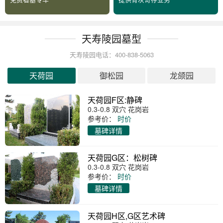
天寿陵园墓型
天寿陵园电话：400-838-5063
天荷园
御松园
龙颌园
天荷园F区:静碑
0.3-0.8 双穴 花岗岩
参考价：
时价
墓碑详情
天荷园G区：松树碑
0.3-0.8 双穴 花岗岩
参考价：
时价
墓碑详情
天荷园H区,G区艺术碑