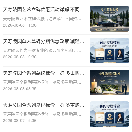
天寿陵园艺术立碑优惠活动详解 不同预
算专属让利方案详解
天寿陵园艺术立碑优惠活动详解：不同预算
专属让利方案详解☎ 天寿陵园电话:400-838-
2026-08-08 11:36
5063在天寿陵园，每一块墓碑都承载着对逝
者的深深敬意和对生者的美好回忆。为了更
天寿陵园单人墓碑分期优惠政策 减轻一
好地满足不同家庭的祭奠需求，天
次性付款压力详解及具体方案
天寿陵园作为一家专业的陵园服务机构，深
知一次性支付墓碑费用对许多家庭来说可能
2026-08-08 10:36
造成较大的经济压力。为了帮助客户减轻负
担，天寿陵园特别推出了单人墓碑分期优惠
天寿陵园全系列墓碑标价一览 多重购墓
政策。本文将详细介绍这一政策的背景、目
优惠限时申领活动详解
天寿陵园全系列墓碑标价一览及多重购墓优
的、具体方
惠限时申领活动详解☎ 天寿陵园电话:400-
2026-08-08 08:35
838-5063天寿陵园，作为中国著名的陵园之
一，一直以其优质的服务和优美的环境著
天寿陵园全系列墓碑标价一览 多重购墓
称。为了满足不同客户的需求，天寿陵
优惠限时申领政策详解
天寿陵园全系列墓碑标价一览及多重购墓优
惠限时申领政策详解☎ 天寿陵园电话:400-
2026-08-07 15:36
838-5063在现代社会，人们对死亡和生命的