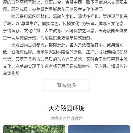
厚的自然环境基础上，交汇古今、合璧中西，赋予深刻的人文景观主
题，蔚然成风，被美誉为皇城后花园以及孝文化传播园。
陵园采用墓区园林化、墓碑艺术化、葬式多样化、管理现代化等
手段，以“尊重生命，倡扬绿色，传播文化” 为宗旨，体现人文纪念、
亲情留存、文化传播、人生教育、环境保护之理念。天寿陵园全体员
工一切从诚信开始，为您提供全方位亲情式服务。
天寿园内古树参天，郁郁葱葱，各大景致错落其中，或典雅别
致，或沉浑雄厚。秉承皇家园林陵寝的秀致、庄严、龙脉连绵的磅礴
气势，荟萃了具有古典品质的东方造园艺术，又融合了世界墓葬主流
文化，完美的实现了创造者将天寿园建成瞻仰性、纪念性、知识性的
总体构想。
查看更多
天寿陵园环境
天寿陵园环境展示