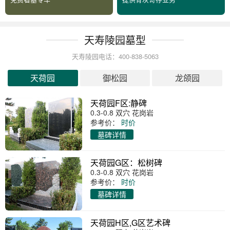
天寿陵园墓型
天寿陵园电话：400-838-5063
天荷园
御松园
龙颌园
天荷园F区:静碑
0.3-0.8 双穴 花岗岩
参考价：
时价
墓碑详情
天荷园G区：松树碑
0.3-0.8 双穴 花岗岩
参考价：
时价
墓碑详情
天荷园H区,G区艺术碑