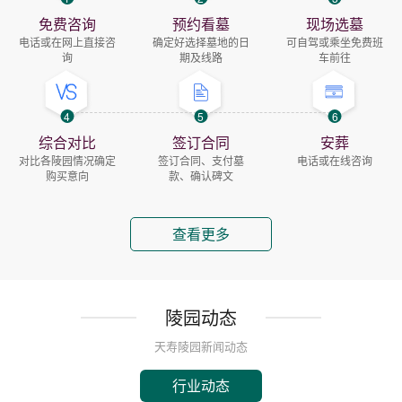
免费咨询
预约看墓
现场选墓
电话或在网上直接咨
确定好选择墓地的日
可自驾或乘坐免费班
询
期及线路
车前往
4
5
6
综合对比
签订合同
安葬
对比各陵园情况确定
签订合同、支付墓
电话或在线咨询
购买意向
款、确认碑文
查看更多
陵园动态
天寿陵园新闻动态
行业动态