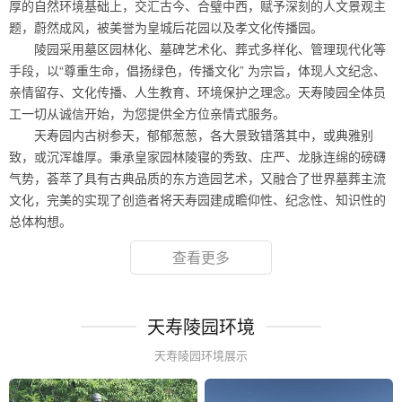
厚的自然环境基础上，交汇古今、合璧中西，赋予深刻的人文景观主
题，蔚然成风，被美誉为皇城后花园以及孝文化传播园。
陵园采用墓区园林化、墓碑艺术化、葬式多样化、管理现代化等
手段，以“尊重生命，倡扬绿色，传播文化” 为宗旨，体现人文纪念、
亲情留存、文化传播、人生教育、环境保护之理念。天寿陵园全体员
工一切从诚信开始，为您提供全方位亲情式服务。
天寿园内古树参天，郁郁葱葱，各大景致错落其中，或典雅别
致，或沉浑雄厚。秉承皇家园林陵寝的秀致、庄严、龙脉连绵的磅礴
气势，荟萃了具有古典品质的东方造园艺术，又融合了世界墓葬主流
文化，完美的实现了创造者将天寿园建成瞻仰性、纪念性、知识性的
总体构想。
查看更多
天寿陵园环境
天寿陵园环境展示