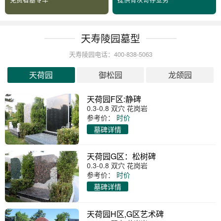
天寿陵园墓型
天寿陵园电话：400-838-5063
天荷园
御松园
龙颌园
天荷园F区:静碑
0.3-0.8 双穴 花岗岩
参考价：
时价
墓碑详情
天荷园G区：松树碑
0.3-0.8 双穴 花岗岩
参考价：
时价
墓碑详情
天荷园H区,G区艺术碑