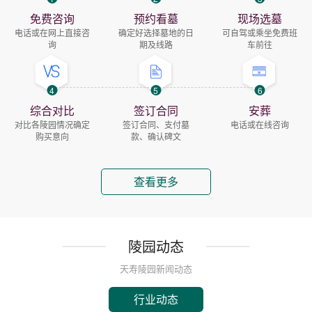
免费咨询
预约看墓
现场选墓
电话或在网上直接咨
确定好选择墓地的日
可自驾或乘坐免费班
询
期及线路
车前往
4
5
6
综合对比
签订合同
安葬
对比各陵园情况确定
签订合同、支付墓
电话或在线咨询
购买意向
款、确认碑文
查看更多
陵园动态
天寿陵园新闻动态
行业动态