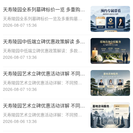
天寿陵园全系列墓碑标价一览 多重购墓
优惠限时申领政策详解
天寿陵园全系列墓碑标价一览及多重购墓优
惠限时申领政策详解☎ 天寿陵园电话:400-
2026-08-07 15:36
838-5063在现代社会，人们对死亡和生命的
理解越来越深刻，因此对于身后事的安排也
天寿陵园中低端立碑优惠政策解读 多款
越来越重视。墓碑作为逝者最后的尊
特价墓位限时开抢
天寿陵园中低端立碑优惠政策解读：多款特
价墓位限时开抢☎ 天寿陵园电话:400-838-
2026-08-07 13:36
5063天寿陵园作为国内知名的陵园之一，一
直致力于为家属提供优质、便捷的殡葬服
天寿陵园艺术立碑优惠活动详解 不同预
务。随着社会的发展和人们生活水平的
算专属让利方案
天寿陵园艺术立碑优惠活动详解：不同预算
专属让利方案☎ 天寿陵园电话:400-838-
2026-08-07 10:36
5063天寿陵园，作为中国历史悠久的陵园之
一，一直以其独特的艺术氛围和高品质的服
天寿陵园艺术立碑优惠活动详解 不同预
务赢得了广泛赞誉。为了满足不同客户
算专属让利方案详解
天寿陵园艺术立碑优惠活动详解：不同预算
专属让利方案详解☎ 天寿陵园电话:400-838-
2026-08-06 13:36
5063在现代社会，人们对逝者的纪念方式越