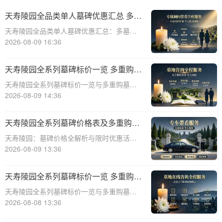
天寿陵园全品类单人墓碑优惠汇总 多墓
型组合选购折上折
天寿陵园全品类单人墓碑优惠汇总：多墓型
组合选购折上折☎ 天寿陵园电话:400-838-
2026-08-09 16:36
5063天寿陵园，作为中国陵园行业的领军品
牌，始终致力于为家属提供最优质、最人性
天寿陵园全系列墓碑标价一览 多重购墓
化的殡葬服务。在众多的服务项目中
优惠限时申领详解
天寿陵园全系列墓碑标价一览与多重购墓优
惠限时申领详解☎ 天寿陵园电话:400-838-
2026-08-09 14:36
5063天寿陵园，作为一家历史悠久的陵园，
一直以其高品质的服务和卓越的墓碑设计而
天寿陵园全系列墓碑价格表及多重购墓
闻名。为了满足不同客户的需求，天
优惠限时申请指南
天寿陵园：墓碑价格全解析与限时优惠活动
深度解读☎ 天寿陵园电话:400-838-5063作
2026-08-09 13:36
为中国殡葬行业的佼佼者，天寿陵园始终秉
承为用户提供高品质服务与个性化选择的理
天寿陵园全系列墓碑标价一览 多重购墓
念。凭借独特的地理位置、优美的环
优惠限时申领详解
天寿陵园全系列墓碑标价一览与多重购墓优
惠限时申领详解☎ 天寿陵园电话:400-838-
2026-08-08 13:36
5063天寿陵园，作为中国知名的陵园品牌，