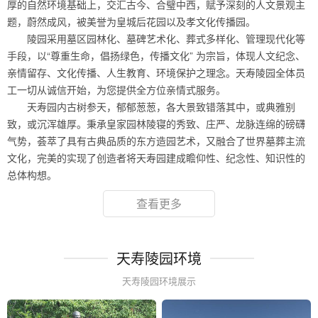
厚的自然环境基础上，交汇古今、合璧中西，赋予深刻的人文景观主
题，蔚然成风，被美誉为皇城后花园以及孝文化传播园。
陵园采用墓区园林化、墓碑艺术化、葬式多样化、管理现代化等
手段，以“尊重生命，倡扬绿色，传播文化” 为宗旨，体现人文纪念、
亲情留存、文化传播、人生教育、环境保护之理念。天寿陵园全体员
工一切从诚信开始，为您提供全方位亲情式服务。
天寿园内古树参天，郁郁葱葱，各大景致错落其中，或典雅别
致，或沉浑雄厚。秉承皇家园林陵寝的秀致、庄严、龙脉连绵的磅礴
气势，荟萃了具有古典品质的东方造园艺术，又融合了世界墓葬主流
文化，完美的实现了创造者将天寿园建成瞻仰性、纪念性、知识性的
总体构想。
查看更多
天寿陵园环境
天寿陵园环境展示