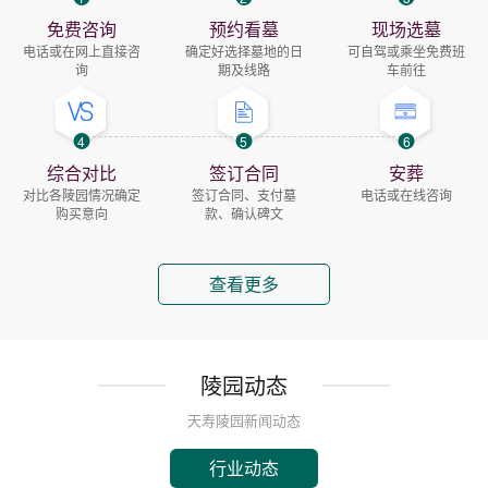
免费咨询
预约看墓
现场选墓
电话或在网上直接咨
确定好选择墓地的日
可自驾或乘坐免费班
询
期及线路
车前往
4
5
6
综合对比
签订合同
安葬
对比各陵园情况确定
签订合同、支付墓
电话或在线咨询
购买意向
款、确认碑文
查看更多
陵园动态
天寿陵园新闻动态
行业动态