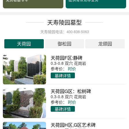
天寿陵园墓型
天寿陵园电话：400-838-5063
天荷园
御松园
龙颌园
天荷园F区:静碑
0.3-0.8 双穴 花岗岩
参考价：
时价
墓碑详情
天荷园G区：松树碑
0.3-0.8 双穴 花岗岩
参考价：
时价
墓碑详情
天荷园H区,G区艺术碑