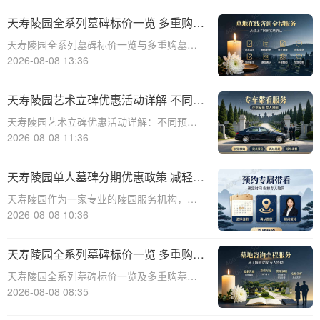
天寿陵园全系列墓碑标价一览 多重购墓
优惠限时申领详解
天寿陵园全系列墓碑标价一览与多重购墓优
惠限时申领详解☎ 天寿陵园电话:400-838-
2026-08-08 13:36
5063天寿陵园，作为中国知名的陵园品牌，
一直致力于为家属提供高品质、个性化的墓
天寿陵园艺术立碑优惠活动详解 不同预
碑产品和服务。为了满足不同客户的
算专属让利方案详解
天寿陵园艺术立碑优惠活动详解：不同预算
专属让利方案详解☎ 天寿陵园电话:400-838-
2026-08-08 11:36
5063在天寿陵园，每一块墓碑都承载着对逝
者的深深敬意和对生者的美好回忆。为了更
天寿陵园单人墓碑分期优惠政策 减轻一
好地满足不同家庭的祭奠需求，天
次性付款压力详解及具体方案
天寿陵园作为一家专业的陵园服务机构，深
知一次性支付墓碑费用对许多家庭来说可能
2026-08-08 10:36
造成较大的经济压力。为了帮助客户减轻负
担，天寿陵园特别推出了单人墓碑分期优惠
天寿陵园全系列墓碑标价一览 多重购墓
政策。本文将详细介绍这一政策的背景、目
优惠限时申领活动详解
天寿陵园全系列墓碑标价一览及多重购墓优
的、具体方
惠限时申领活动详解☎ 天寿陵园电话:400-
2026-08-08 08:35
838-5063天寿陵园，作为中国著名的陵园之