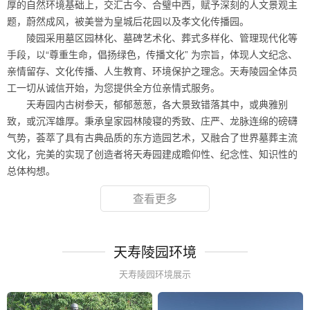
厚的自然环境基础上，交汇古今、合璧中西，赋予深刻的人文景观主
题，蔚然成风，被美誉为皇城后花园以及孝文化传播园。
陵园采用墓区园林化、墓碑艺术化、葬式多样化、管理现代化等
手段，以“尊重生命，倡扬绿色，传播文化” 为宗旨，体现人文纪念、
亲情留存、文化传播、人生教育、环境保护之理念。天寿陵园全体员
工一切从诚信开始，为您提供全方位亲情式服务。
天寿园内古树参天，郁郁葱葱，各大景致错落其中，或典雅别
致，或沉浑雄厚。秉承皇家园林陵寝的秀致、庄严、龙脉连绵的磅礴
气势，荟萃了具有古典品质的东方造园艺术，又融合了世界墓葬主流
文化，完美的实现了创造者将天寿园建成瞻仰性、纪念性、知识性的
总体构想。
查看更多
天寿陵园环境
天寿陵园环境展示