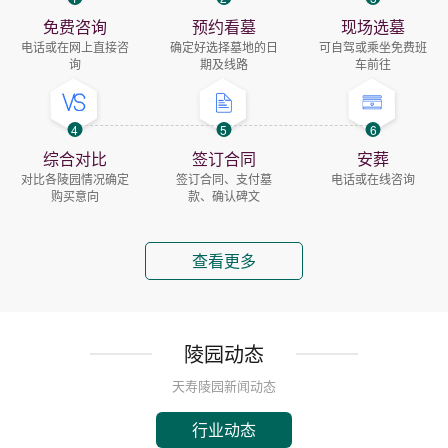
免费咨询
预约看墓
现场选墓
电话或在网上直接咨
确定好选择墓地的日
可自驾或乘坐免费班
询
期及线路
车前往
4
5
6
综合对比
签订合同
安葬
对比各陵园情况确定
签订合同、支付墓
电话或在线咨询
购买意向
款、确认碑文
查看更多
陵园动态
天寿陵园新闻动态
行业动态