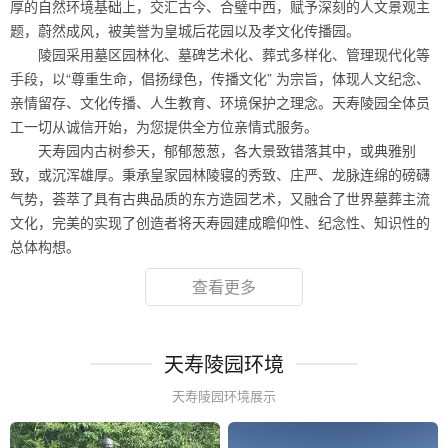
厚的自然环境基础上，交汇古今、合璧中西，赋予深刻的人文景观主
题，蔚然成风，被美誉为皇城后花园以及孝文化传播园。
陵园采用墓区园林化、墓碑艺术化、葬式多样化、管理现代化等
手段，以“尊重生命，倡扬绿色，传播文化” 为宗旨，体现人文纪念、
亲情留存、文化传播、人生教育、环境保护之理念。天寿陵园全体员
工一切从诚信开始，为您提供全方位亲情式服务。
天寿园内古树参天，郁郁葱葱，各大景致错落其中，或典雅别
致，或沉浑雄厚。秉承皇家园林陵寝的秀致、庄严、龙脉连绵的磅礴
气势，荟萃了具有古典品质的东方造园艺术，又融合了世界墓葬主流
文化，完美的实现了创造者将天寿园建成瞻仰性、纪念性、知识性的
总体构想。
查看更多
天寿陵园环境
天寿陵园环境展示