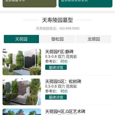
天寿陵园墓型
天寿陵园电话：400-838-5063
天荷园
御松园
龙颌园
天荷园F区:静碑
0.3-0.8 双穴 花岗岩
参考价：
时价
墓碑详情
天荷园G区：松树碑
0.3-0.8 双穴 花岗岩
参考价：
时价
墓碑详情
天荷园H区,G区艺术碑