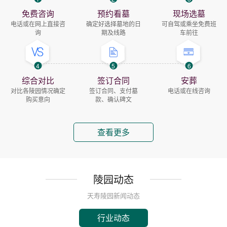
免费咨询
预约看墓
现场选墓
电话或在网上直接咨
确定好选择墓地的日
可自驾或乘坐免费班
询
期及线路
车前往
4
5
6
综合对比
签订合同
安葬
对比各陵园情况确定
签订合同、支付墓
电话或在线咨询
购买意向
款、确认碑文
查看更多
陵园动态
天寿陵园新闻动态
行业动态