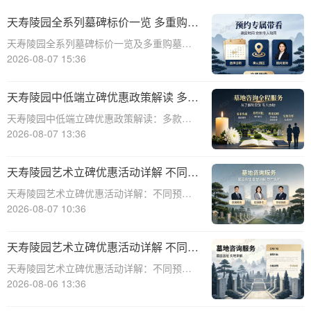
天寿陵园全系列墓碑标价一览 多重购墓
优惠限时申领政策详解
天寿陵园全系列墓碑标价一览及多重购墓优
惠限时申领政策详解☎ 天寿陵园电话:400-
2026-08-07 15:36
838-5063在现代社会，人们对死亡和生命的
理解越来越深刻，因此对于身后事的安排也
天寿陵园中低端立碑优惠政策解读 多款
越来越重视。墓碑作为逝者最后的尊
特价墓位限时开抢
天寿陵园中低端立碑优惠政策解读：多款特
价墓位限时开抢☎ 天寿陵园电话:400-838-
2026-08-07 13:36
5063天寿陵园作为国内知名的陵园之一，一
直致力于为家属提供优质、便捷的殡葬服
天寿陵园艺术立碑优惠活动详解 不同预
务。随着社会的发展和人们生活水平的
算专属让利方案
天寿陵园艺术立碑优惠活动详解：不同预算
专属让利方案☎ 天寿陵园电话:400-838-
2026-08-07 10:36
5063天寿陵园，作为中国历史悠久的陵园之
一，一直以其独特的艺术氛围和高品质的服
天寿陵园艺术立碑优惠活动详解 不同预
务赢得了广泛赞誉。为了满足不同客户
算专属让利方案详解
天寿陵园艺术立碑优惠活动详解：不同预算
专属让利方案详解☎ 天寿陵园电话:400-838-
2026-08-06 13:36
5063在现代社会，人们对逝者的纪念方式越