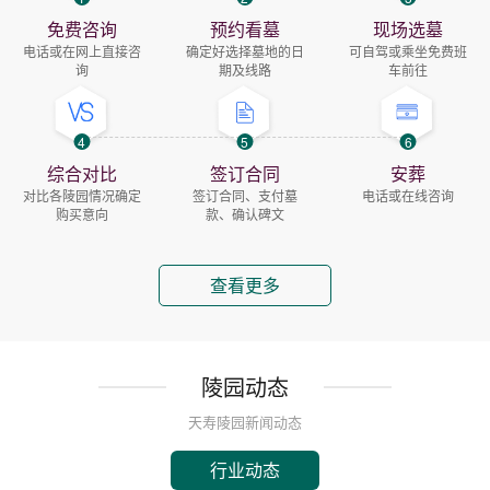
免费咨询
预约看墓
现场选墓
电话或在网上直接咨
确定好选择墓地的日
可自驾或乘坐免费班
询
期及线路
车前往
4
5
6
综合对比
签订合同
安葬
对比各陵园情况确定
签订合同、支付墓
电话或在线咨询
购买意向
款、确认碑文
查看更多
陵园动态
天寿陵园新闻动态
行业动态