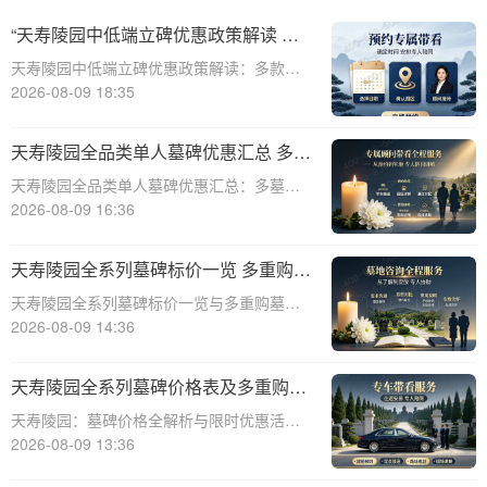
“天寿陵园中低端立碑优惠政策解读 多
款特价墓位限时开抢”
天寿陵园中低端立碑优惠政策解读：多款特
价墓位限时开抢☎ 天寿陵园电话:400-838-
2026-08-09 18:35
5063在现代社会，随着人们对生命和死亡的
尊重与理解不断加深，陵园作为安息逝者的
天寿陵园全品类单人墓碑优惠汇总 多墓
神圣之地，其服务质量和性价比也日
型组合选购折上折
天寿陵园全品类单人墓碑优惠汇总：多墓型
组合选购折上折☎ 天寿陵园电话:400-838-
2026-08-09 16:36
5063天寿陵园，作为中国陵园行业的领军品
牌，始终致力于为家属提供最优质、最人性
天寿陵园全系列墓碑标价一览 多重购墓
化的殡葬服务。在众多的服务项目中
优惠限时申领详解
天寿陵园全系列墓碑标价一览与多重购墓优
惠限时申领详解☎ 天寿陵园电话:400-838-
2026-08-09 14:36
5063天寿陵园，作为一家历史悠久的陵园，
一直以其高品质的服务和卓越的墓碑设计而
天寿陵园全系列墓碑价格表及多重购墓
闻名。为了满足不同客户的需求，天
优惠限时申请指南
天寿陵园：墓碑价格全解析与限时优惠活动
深度解读☎ 天寿陵园电话:400-838-5063作
2026-08-09 13:36
为中国殡葬行业的佼佼者，天寿陵园始终秉