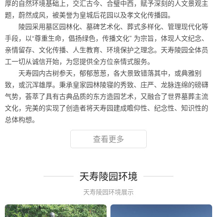
厚的自然环境基础上，交汇古今、合璧中西，赋予深刻的人文景观主
题，蔚然成风，被美誉为皇城后花园以及孝文化传播园。
陵园采用墓区园林化、墓碑艺术化、葬式多样化、管理现代化等
手段，以“尊重生命，倡扬绿色，传播文化” 为宗旨，体现人文纪念、
亲情留存、文化传播、人生教育、环境保护之理念。天寿陵园全体员
工一切从诚信开始，为您提供全方位亲情式服务。
天寿园内古树参天，郁郁葱葱，各大景致错落其中，或典雅别
致，或沉浑雄厚。秉承皇家园林陵寝的秀致、庄严、龙脉连绵的磅礴
气势，荟萃了具有古典品质的东方造园艺术，又融合了世界墓葬主流
文化，完美的实现了创造者将天寿园建成瞻仰性、纪念性、知识性的
总体构想。
查看更多
天寿陵园环境
天寿陵园环境展示