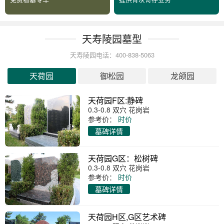
天寿陵园墓型
天寿陵园电话：400-838-5063
天荷园
御松园
龙颌园
天荷园F区:静碑
0.3-0.8 双穴 花岗岩
参考价：
时价
墓碑详情
天荷园G区：松树碑
0.3-0.8 双穴 花岗岩
参考价：
时价
墓碑详情
天荷园H区,G区艺术碑