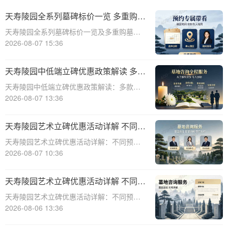
天寿陵园全系列墓碑标价一览 多重购墓
优惠限时申领政策详解
天寿陵园全系列墓碑标价一览及多重购墓优
惠限时申领政策详解☎ 天寿陵园电话:400-
2026-08-07 15:36
838-5063在现代社会，人们对死亡和生命的
理解越来越深刻，因此对于身后事的安排也
天寿陵园中低端立碑优惠政策解读 多款
越来越重视。墓碑作为逝者最后的尊
特价墓位限时开抢
天寿陵园中低端立碑优惠政策解读：多款特
价墓位限时开抢☎ 天寿陵园电话:400-838-
2026-08-07 13:36
5063天寿陵园作为国内知名的陵园之一，一
直致力于为家属提供优质、便捷的殡葬服
天寿陵园艺术立碑优惠活动详解 不同预
务。随着社会的发展和人们生活水平的
算专属让利方案
天寿陵园艺术立碑优惠活动详解：不同预算
专属让利方案☎ 天寿陵园电话:400-838-
2026-08-07 10:36
5063天寿陵园，作为中国历史悠久的陵园之
一，一直以其独特的艺术氛围和高品质的服
天寿陵园艺术立碑优惠活动详解 不同预
务赢得了广泛赞誉。为了满足不同客户
算专属让利方案详解
天寿陵园艺术立碑优惠活动详解：不同预算
专属让利方案详解☎ 天寿陵园电话:400-838-
2026-08-06 13:36
5063在现代社会，人们对逝者的纪念方式越