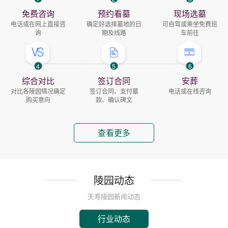
免费咨询
预约看墓
现场选墓
电话或在网上直接咨
确定好选择墓地的日
可自驾或乘坐免费班
询
期及线路
车前往
4
5
6
综合对比
签订合同
安葬
对比各陵园情况确定
签订合同、支付墓
电话或在线咨询
购买意向
款、确认碑文
查看更多
陵园动态
天寿陵园新闻动态
行业动态