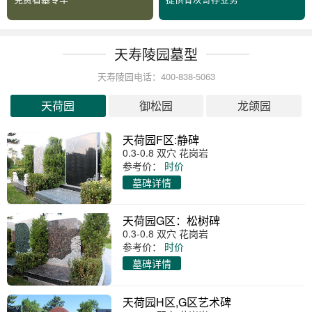
天寿陵园墓型
天寿陵园电话：400-838-5063
天荷园
御松园
龙颌园
天荷园F区:静碑
0.3-0.8 双穴 花岗岩
参考价：
时价
墓碑详情
天荷园G区：松树碑
0.3-0.8 双穴 花岗岩
参考价：
时价
墓碑详情
天荷园H区,G区艺术碑