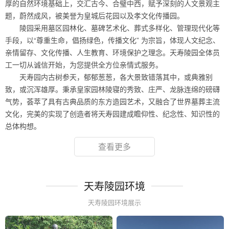
厚的自然环境基础上，交汇古今、合璧中西，赋予深刻的人文景观主
题，蔚然成风，被美誉为皇城后花园以及孝文化传播园。
陵园采用墓区园林化、墓碑艺术化、葬式多样化、管理现代化等
手段，以“尊重生命，倡扬绿色，传播文化” 为宗旨，体现人文纪念、
亲情留存、文化传播、人生教育、环境保护之理念。天寿陵园全体员
工一切从诚信开始，为您提供全方位亲情式服务。
天寿园内古树参天，郁郁葱葱，各大景致错落其中，或典雅别
致，或沉浑雄厚。秉承皇家园林陵寝的秀致、庄严、龙脉连绵的磅礴
气势，荟萃了具有古典品质的东方造园艺术，又融合了世界墓葬主流
文化，完美的实现了创造者将天寿园建成瞻仰性、纪念性、知识性的
总体构想。
查看更多
天寿陵园环境
天寿陵园环境展示