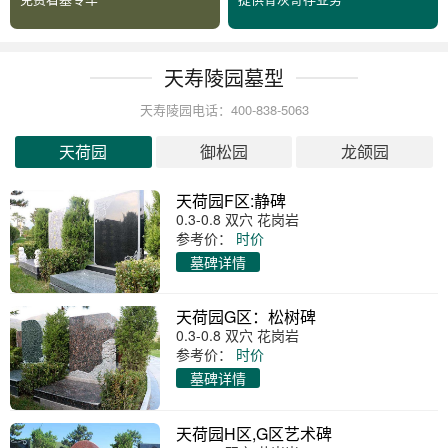
天寿陵园墓型
天寿陵园电话：400-838-5063
天荷园
御松园
龙颌园
天荷园F区:静碑
0.3-0.8 双穴 花岗岩
参考价：
时价
墓碑详情
天荷园G区：松树碑
0.3-0.8 双穴 花岗岩
参考价：
时价
墓碑详情
天荷园H区,G区艺术碑