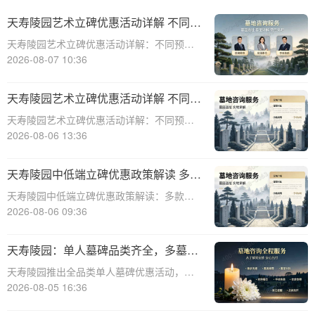
天寿陵园艺术立碑优惠活动详解 不同预
算专属让利方案
天寿陵园艺术立碑优惠活动详解：不同预算
专属让利方案☎ 天寿陵园电话:400-838-
2026-08-07 10:36
5063天寿陵园，作为中国历史悠久的陵园之
一，一直以其独特的艺术氛围和高品质的服
天寿陵园艺术立碑优惠活动详解 不同预
务赢得了广泛赞誉。为了满足不同客户
算专属让利方案详解
天寿陵园艺术立碑优惠活动详解：不同预算
专属让利方案详解☎ 天寿陵园电话:400-838-
2026-08-06 13:36
5063在现代社会，人们对逝者的纪念方式越
来越注重个性化与艺术性。天寿陵园作为知
天寿陵园中低端立碑优惠政策解读 多款
名的陵园品牌，一直致力于提供高
特价墓位限时开抢：性价比之选，抢购
天寿陵园中低端立碑优惠政策解读：多款特
进行时
价墓位限时开抢，性价比之选，抢购进行时
2026-08-06 09:36
☎ 天寿陵园电话:400-838-5063在人生的旅
途中，每个人都会面临生老病死的自然规
天寿陵园：单人墓碑品类齐全，多墓型
律。当亲人离去，我们如何安放他们的
组合选购享折上折优惠
天寿陵园推出全品类单人墓碑优惠活动，多
墓型组合选购更享折上折优惠☎ 天寿陵园电
2026-08-05 16:36
话:400-838-5063生命是一场旅程，死亡是旅