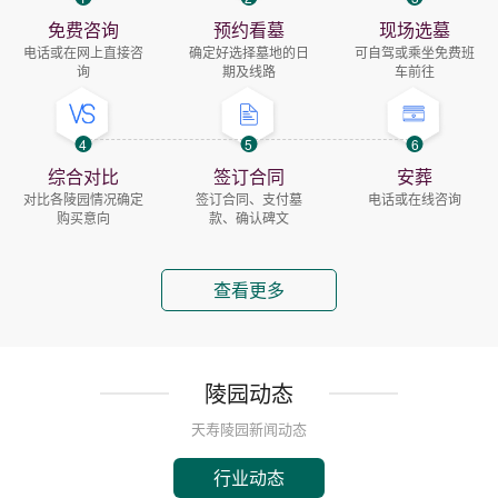
免费咨询
预约看墓
现场选墓
电话或在网上直接咨
确定好选择墓地的日
可自驾或乘坐免费班
询
期及线路
车前往
4
5
6
综合对比
签订合同
安葬
对比各陵园情况确定
签订合同、支付墓
电话或在线咨询
购买意向
款、确认碑文
查看更多
陵园动态
天寿陵园新闻动态
行业动态