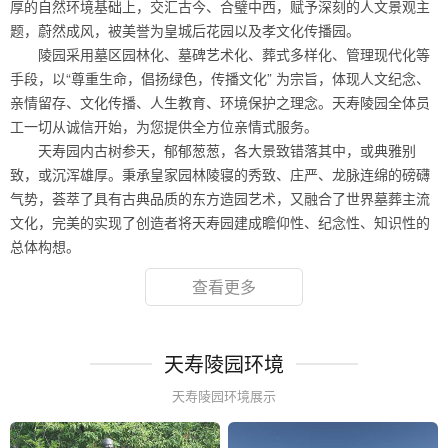
厚的自然环境基础上，交汇古今、合璧中西，赋予深刻的人文景观主
题，蔚然成风，被美誉为皇城后花园以及孝文化传播园。
陵园采用墓区园林化、墓碑艺术化、葬式多样化、管理现代化等
手段，以“尊重生命，倡扬绿色，传播文化” 为宗旨，体现人文纪念、
亲情留存、文化传播、人生教育、环境保护之理念。天寿陵园全体员
工一切从诚信开始，为您提供全方位亲情式服务。
天寿园内古树参天，郁郁葱葱，各大景致错落其中，或典雅别
致，或沉浑雄厚。秉承皇家园林陵寝的秀致、庄严、龙脉连绵的磅礴
气势，荟萃了具有古典品质的东方造园艺术，又融合了世界墓葬主流
文化，完美的实现了创造者将天寿园建成瞻仰性、纪念性、知识性的
总体构想。
查看更多
天寿陵园环境
天寿陵园环境展示