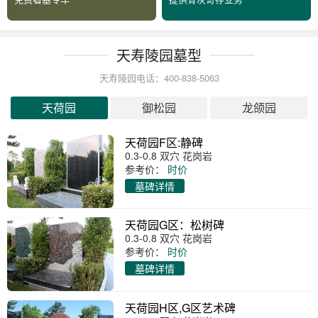
天寿陵园墓型
天寿陵园电话：400-838-5063
天荷园
御松园
龙颌园
天荷园F区:静碑
0.3-0.8 双穴 花岗岩
参考价：
时价
墓碑详情
天荷园G区：松树碑
0.3-0.8 双穴 花岗岩
参考价：
时价
墓碑详情
天荷园H区,G区艺术碑