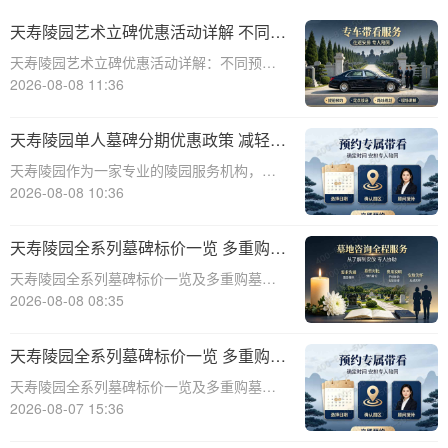
天寿陵园艺术立碑优惠活动详解 不同预
算专属让利方案详解
天寿陵园艺术立碑优惠活动详解：不同预算
专属让利方案详解☎ 天寿陵园电话:400-838-
2026-08-08 11:36
5063在天寿陵园，每一块墓碑都承载着对逝
者的深深敬意和对生者的美好回忆。为了更
天寿陵园单人墓碑分期优惠政策 减轻一
好地满足不同家庭的祭奠需求，天
次性付款压力详解及具体方案
天寿陵园作为一家专业的陵园服务机构，深
知一次性支付墓碑费用对许多家庭来说可能
2026-08-08 10:36
造成较大的经济压力。为了帮助客户减轻负
担，天寿陵园特别推出了单人墓碑分期优惠
天寿陵园全系列墓碑标价一览 多重购墓
政策。本文将详细介绍这一政策的背景、目
优惠限时申领活动详解
天寿陵园全系列墓碑标价一览及多重购墓优
的、具体方
惠限时申领活动详解☎ 天寿陵园电话:400-
2026-08-08 08:35
838-5063天寿陵园，作为中国著名的陵园之
一，一直以其优质的服务和优美的环境著
天寿陵园全系列墓碑标价一览 多重购墓
称。为了满足不同客户的需求，天寿陵
优惠限时申领政策详解
天寿陵园全系列墓碑标价一览及多重购墓优
惠限时申领政策详解☎ 天寿陵园电话:400-
2026-08-07 15:36
838-5063在现代社会，人们对死亡和生命的