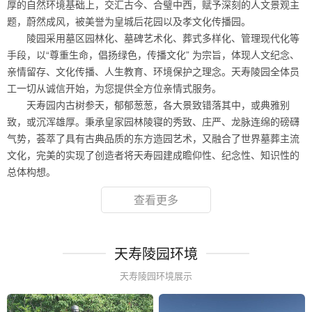
厚的自然环境基础上，交汇古今、合璧中西，赋予深刻的人文景观主
题，蔚然成风，被美誉为皇城后花园以及孝文化传播园。
陵园采用墓区园林化、墓碑艺术化、葬式多样化、管理现代化等
手段，以“尊重生命，倡扬绿色，传播文化” 为宗旨，体现人文纪念、
亲情留存、文化传播、人生教育、环境保护之理念。天寿陵园全体员
工一切从诚信开始，为您提供全方位亲情式服务。
天寿园内古树参天，郁郁葱葱，各大景致错落其中，或典雅别
致，或沉浑雄厚。秉承皇家园林陵寝的秀致、庄严、龙脉连绵的磅礴
气势，荟萃了具有古典品质的东方造园艺术，又融合了世界墓葬主流
文化，完美的实现了创造者将天寿园建成瞻仰性、纪念性、知识性的
总体构想。
查看更多
天寿陵园环境
天寿陵园环境展示