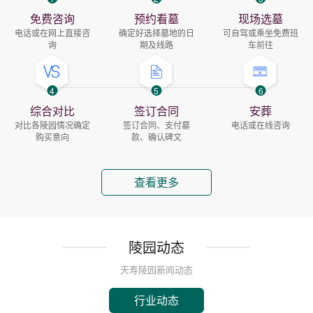
免费咨询
预约看墓
现场选墓
电话或在网上直接咨
确定好选择墓地的日
可自驾或乘坐免费班
询
期及线路
车前往
4
5
6
综合对比
签订合同
安葬
对比各陵园情况确定
签订合同、支付墓
电话或在线咨询
购买意向
款、确认碑文
查看更多
陵园动态
天寿陵园新闻动态
行业动态