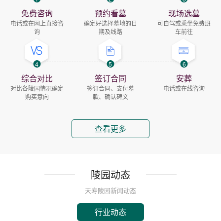
免费咨询
预约看墓
现场选墓
电话或在网上直接咨
确定好选择墓地的日
可自驾或乘坐免费班
询
期及线路
车前往
4
5
6
综合对比
签订合同
安葬
对比各陵园情况确定
签订合同、支付墓
电话或在线咨询
购买意向
款、确认碑文
查看更多
陵园动态
天寿陵园新闻动态
行业动态