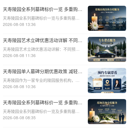
天寿陵园全系列墓碑标价一览 多重购墓
优惠限时申领详解
天寿陵园全系列墓碑标价一览与多重购墓优
惠限时申领详解☎ 天寿陵园电话:400-838-
2026-08-08 13:36
5063天寿陵园，作为中国知名的陵园品牌，
一直致力于为家属提供高品质、个性化的墓
天寿陵园艺术立碑优惠活动详解 不同预
碑产品和服务。为了满足不同客户的
算专属让利方案详解
天寿陵园艺术立碑优惠活动详解：不同预算
专属让利方案详解☎ 天寿陵园电话:400-838-
2026-08-08 11:36
5063在天寿陵园，每一块墓碑都承载着对逝
者的深深敬意和对生者的美好回忆。为了更
天寿陵园单人墓碑分期优惠政策 减轻一
好地满足不同家庭的祭奠需求，天
次性付款压力详解及具体方案
天寿陵园作为一家专业的陵园服务机构，深
知一次性支付墓碑费用对许多家庭来说可能
2026-08-08 10:36
造成较大的经济压力。为了帮助客户减轻负
担，天寿陵园特别推出了单人墓碑分期优惠
天寿陵园全系列墓碑标价一览 多重购墓
政策。本文将详细介绍这一政策的背景、目
优惠限时申领活动详解
天寿陵园全系列墓碑标价一览及多重购墓优
的、具体方
惠限时申领活动详解☎ 天寿陵园电话:400-
2026-08-08 08:35
838-5063天寿陵园，作为中国著名的陵园之