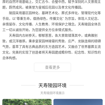
厚的自然环境基础上，交汇古今、合璧中西，赋予深刻的人文景观主
题，蔚然成风，被美誉为皇城后花园以及孝文化传播园。
陵园采用墓区园林化、墓碑艺术化、葬式多样化、管理现代化等
手段，以“尊重生命，倡扬绿色，传播文化” 为宗旨，体现人文纪念、
亲情留存、文化传播、人生教育、环境保护之理念。天寿陵园全体员
工一切从诚信开始，为您提供全方位亲情式服务。
天寿园内古树参天，郁郁葱葱，各大景致错落其中，或典雅别
致，或沉浑雄厚。秉承皇家园林陵寝的秀致、庄严、龙脉连绵的磅礴
气势，荟萃了具有古典品质的东方造园艺术，又融合了世界墓葬主流
文化，完美的实现了创造者将天寿园建成瞻仰性、纪念性、知识性的
总体构想。
查看更多
天寿陵园环境
天寿陵园环境展示