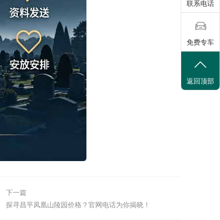
联系电话
免费专车
返回顶部
下一篇
探寻昌平凤凰山陵园价格？官网电话为你揭晓！