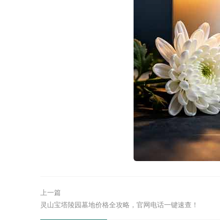
上一篇
灵山宝塔陵园墓地价格全攻略，官网电话一键速查！