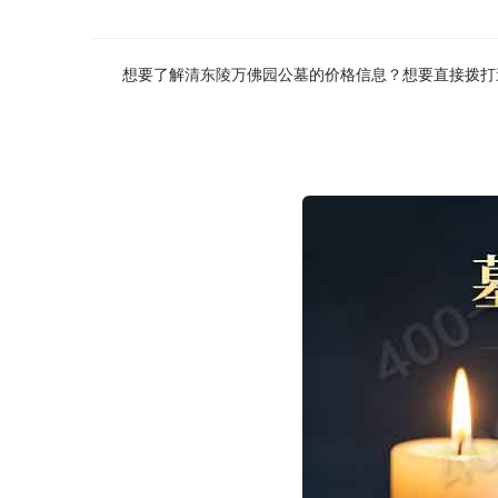
想要了解
清东陵万佛园
公墓的价格信息？想要直接拨打