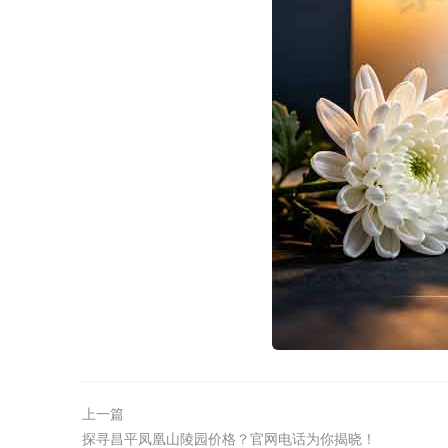
上一篇
探寻昌平凤凰山陵园价格？官网电话为你揭晓！