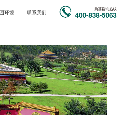
购墓咨询热线
园环境
联系我们
400-838-5063
！