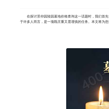
在探讨
景仰园陵园
墓地价格查询这一话题时，我们首先
于许多人而言，是一项既庄重又需谨慎的任务。本文将为您