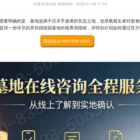
分类:行业动态 发布时间：2025-01-06 11:14
需要明确的是，墓地选择不仅关乎逝者的安息之地，也承载着生者对逝者
提供一份详尽的
景仰园陵园
墓地价格查询指南，并特别介绍如何通过官方
陵园电话:400-838-5063