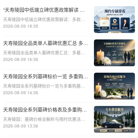
“天寿陵园中低端立碑优惠政策解读 多
款特价墓位限时开抢”
天寿陵园中低端立碑优惠政策解读：多款特
价墓位限时开抢☎ 天寿陵园电话:400-838-
2026-08-09 18:35
5063在现代社会，随着人们对生命和死亡的
尊重与理解不断加深，陵园作为安息逝者的
天寿陵园全品类单人墓碑优惠汇总 多墓
神圣之地，其服务质量和性价比也日
型组合选购折上折
天寿陵园全品类单人墓碑优惠汇总：多墓型
组合选购折上折☎ 天寿陵园电话:400-838-
2026-08-09 16:36
5063天寿陵园，作为中国陵园行业的领军品
牌，始终致力于为家属提供最优质、最人性
天寿陵园全系列墓碑标价一览 多重购墓
化的殡葬服务。在众多的服务项目中
优惠限时申领详解
天寿陵园全系列墓碑标价一览与多重购墓优
惠限时申领详解☎ 天寿陵园电话:400-838-
2026-08-09 14:36
5063天寿陵园，作为一家历史悠久的陵园，
一直以其高品质的服务和卓越的墓碑设计而
天寿陵园全系列墓碑价格表及多重购墓
闻名。为了满足不同客户的需求，天
优惠限时申请指南
天寿陵园：墓碑价格全解析与限时优惠活动
深度解读☎ 天寿陵园电话:400-838-5063作
2026-08-09 13:36
为中国殡葬行业的佼佼者，天寿陵园始终秉