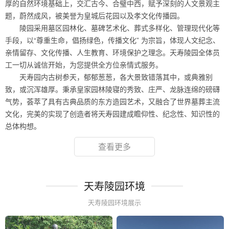
厚的自然环境基础上，交汇古今、合璧中西，赋予深刻的人文景观主
题，蔚然成风，被美誉为皇城后花园以及孝文化传播园。
陵园采用墓区园林化、墓碑艺术化、葬式多样化、管理现代化等
手段，以“尊重生命，倡扬绿色，传播文化” 为宗旨，体现人文纪念、
亲情留存、文化传播、人生教育、环境保护之理念。天寿陵园全体员
工一切从诚信开始，为您提供全方位亲情式服务。
天寿园内古树参天，郁郁葱葱，各大景致错落其中，或典雅别
致，或沉浑雄厚。秉承皇家园林陵寝的秀致、庄严、龙脉连绵的磅礴
气势，荟萃了具有古典品质的东方造园艺术，又融合了世界墓葬主流
文化，完美的实现了创造者将天寿园建成瞻仰性、纪念性、知识性的
总体构想。
查看更多
天寿陵园环境
天寿陵园环境展示