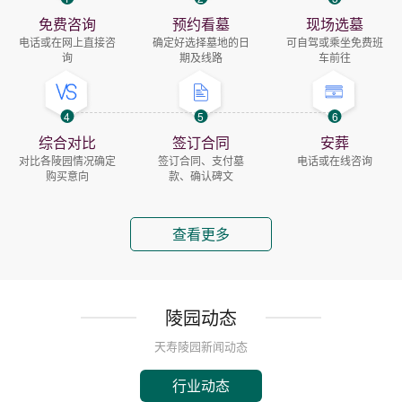
免费咨询
预约看墓
现场选墓
电话或在网上直接咨
确定好选择墓地的日
可自驾或乘坐免费班
询
期及线路
车前往
4
5
6
综合对比
签订合同
安葬
对比各陵园情况确定
签订合同、支付墓
电话或在线咨询
购买意向
款、确认碑文
查看更多
陵园动态
天寿陵园新闻动态
行业动态