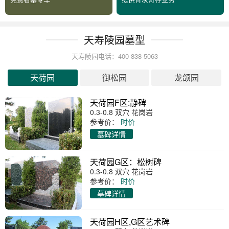
天寿陵园墓型
天寿陵园电话：400-838-5063
天荷园
御松园
龙颌园
天荷园F区:静碑
0.3-0.8 双穴 花岗岩
参考价：
时价
墓碑详情
天荷园G区：松树碑
0.3-0.8 双穴 花岗岩
参考价：
时价
墓碑详情
天荷园H区,G区艺术碑