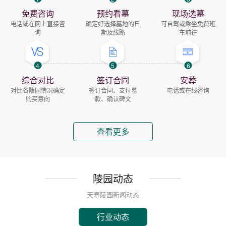
免费咨询
预约看墓
现场选墓
电话或在网上直接咨
确定好选择墓地的日
可自驾或乘坐免费班
询
期及线路
车前往
4
5
6
综合对比
签订合同
安葬
对比各陵园情况确定
签订合同、支付墓
电话或在线咨询
购买意向
款、确认碑文
查看更多
陵园动态
天寿陵园新闻动态
行业动态