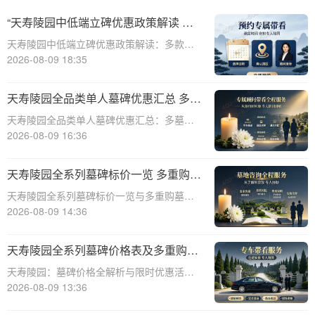
“天寿陵园中低端立碑优惠政策解读 多
款特价墓位限时开抢”
天寿陵园中低端立碑优惠政策解读：多款特
价墓位限时开抢☎ 天寿陵园电话:400-838-
2026-08-09 18:35
5063在现代社会，随着人们对生命和死亡的
尊重与理解不断加深，陵园作为安息逝者的
天寿陵园全品类单人墓碑优惠汇总 多墓
神圣之地，其服务质量和性价比也日
型组合选购折上折
天寿陵园全品类单人墓碑优惠汇总：多墓型
组合选购折上折☎ 天寿陵园电话:400-838-
2026-08-09 16:36
5063天寿陵园，作为中国陵园行业的领军品
牌，始终致力于为家属提供最优质、最人性
天寿陵园全系列墓碑标价一览 多重购墓
化的殡葬服务。在众多的服务项目中
优惠限时申领详解
天寿陵园全系列墓碑标价一览与多重购墓优
惠限时申领详解☎ 天寿陵园电话:400-838-
2026-08-09 14:36
5063天寿陵园，作为一家历史悠久的陵园，
一直以其高品质的服务和卓越的墓碑设计而
天寿陵园全系列墓碑价格表及多重购墓
闻名。为了满足不同客户的需求，天
优惠限时申请指南
天寿陵园：墓碑价格全解析与限时优惠活动
深度解读☎ 天寿陵园电话:400-838-5063作
2026-08-09 13:36
为中国殡葬行业的佼佼者，天寿陵园始终秉