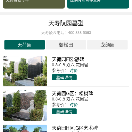
天寿陵园墓型
天寿陵园电话：400-838-5063
天荷园
御松园
龙颌园
天荷园F区:静碑
0.3-0.8 双穴 花岗岩
参考价：
时价
墓碑详情
天荷园G区：松树碑
0.3-0.8 双穴 花岗岩
参考价：
时价
墓碑详情
天荷园H区,G区艺术碑