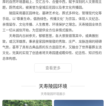
厚的自然环境基础上，交汇古今、合璧中西，赋予深刻的人文景观主
题，蔚然成风，被美誉为皇城后花园以及孝文化传播园。
陵园采用墓区园林化、墓碑艺术化、葬式多样化、管理现代化等
手段，以“尊重生命，倡扬绿色，传播文化” 为宗旨，体现人文纪念、
亲情留存、文化传播、人生教育、环境保护之理念。天寿陵园全体员
工一切从诚信开始，为您提供全方位亲情式服务。
天寿园内古树参天，郁郁葱葱，各大景致错落其中，或典雅别
致，或沉浑雄厚。秉承皇家园林陵寝的秀致、庄严、龙脉连绵的磅礴
气势，荟萃了具有古典品质的东方造园艺术，又融合了世界墓葬主流
文化，完美的实现了创造者将天寿园建成瞻仰性、纪念性、知识性的
总体构想。
查看更多
天寿陵园环境
天寿陵园环境展示