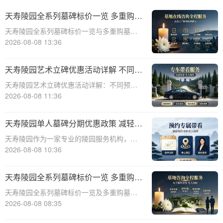
天寿陵园全系列墓碑标价一览 多重购墓
优惠限时申领详解
天寿陵园全系列墓碑标价一览与多重购墓优
惠限时申领详解☎ 天寿陵园电话:400-838-
2026-08-08 13:36
5063天寿陵园，作为中国知名的陵园品牌，
一直致力于为家属提供高品质、个性化的墓
天寿陵园艺术立碑优惠活动详解 不同预
碑产品和服务。为了满足不同客户的
算专属让利方案详解
天寿陵园艺术立碑优惠活动详解：不同预算
专属让利方案详解☎ 天寿陵园电话:400-838-
2026-08-08 11:36
5063在天寿陵园，每一块墓碑都承载着对逝
者的深深敬意和对生者的美好回忆。为了更
天寿陵园单人墓碑分期优惠政策 减轻一
好地满足不同家庭的祭奠需求，天
次性付款压力详解及具体方案
天寿陵园作为一家专业的陵园服务机构，深
知一次性支付墓碑费用对许多家庭来说可能
2026-08-08 10:36
造成较大的经济压力。为了帮助客户减轻负
担，天寿陵园特别推出了单人墓碑分期优惠
天寿陵园全系列墓碑标价一览 多重购墓
政策。本文将详细介绍这一政策的背景、目
优惠限时申领活动详解
天寿陵园全系列墓碑标价一览及多重购墓优
的、具体方
惠限时申领活动详解☎ 天寿陵园电话:400-
2026-08-08 08:35
838-5063天寿陵园，作为中国著名的陵园之