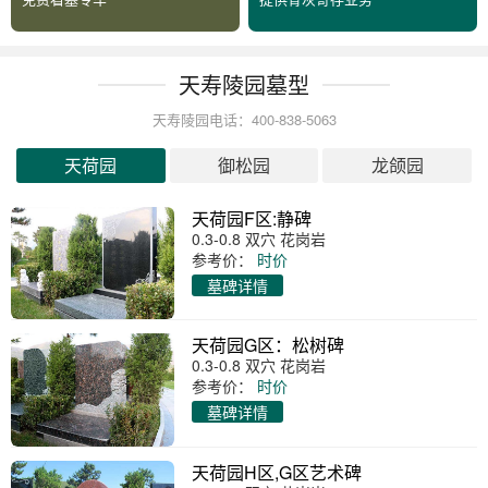
天寿陵园墓型
天寿陵园电话：400-838-5063
天荷园
御松园
龙颌园
天荷园F区:静碑
0.3-0.8 双穴 花岗岩
参考价：
时价
墓碑详情
天荷园G区：松树碑
0.3-0.8 双穴 花岗岩
参考价：
时价
墓碑详情
天荷园H区,G区艺术碑