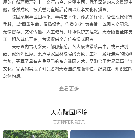
厚的自然环境基础上，交汇古今、合璧中西，赋予深刻的人文景观主
题，蔚然成风，被美誉为皇城后花园以及孝文化传播园。
陵园采用墓区园林化、墓碑艺术化、葬式多样化、管理现代化等
手段，以“尊重生命，倡扬绿色，传播文化” 为宗旨，体现人文纪念、
亲情留存、文化传播、人生教育、环境保护之理念。天寿陵园全体员
工一切从诚信开始，为您提供全方位亲情式服务。
天寿园内古树参天，郁郁葱葱，各大景致错落其中，或典雅别
致，或沉浑雄厚。秉承皇家园林陵寝的秀致、庄严、龙脉连绵的磅礴
气势，荟萃了具有古典品质的东方造园艺术，又融合了世界墓葬主流
文化，完美的实现了创造者将天寿园建成瞻仰性、纪念性、知识性的
总体构想。
查看更多
天寿陵园环境
天寿陵园环境展示