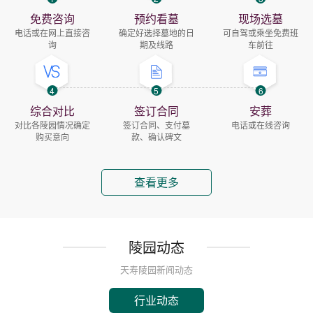
免费咨询
预约看墓
现场选墓
电话或在网上直接咨
确定好选择墓地的日
可自驾或乘坐免费班
询
期及线路
车前往
4
5
6
综合对比
签订合同
安葬
对比各陵园情况确定
签订合同、支付墓
电话或在线咨询
购买意向
款、确认碑文
查看更多
陵园动态
天寿陵园新闻动态
行业动态